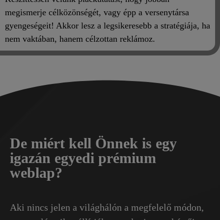
megismerje célközönségét, vagy épp a versenytársa
gyengeségeit! Akkor lesz a legsikeresebb a stratégiája, ha
nem vaktában, hanem célzottan reklámoz.
De miért kell Önnek is egy
igazán egyedi prémium
weblap?
Aki nincs jelen a világhálón a megfelelő módon,