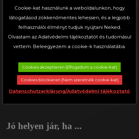
megjelenése, illetve erős bizalmat kelt egy jó
Cookie-kat használunk a weboldalunkon, hogy
Google-értékelés is. Aztán persze ahhoz is weblap
látogatásod zökkenőmentes lehessen, és a legjobb
kell, hogy a Google és a többi keresőmotor
felhasználói élményt tudjuk nyújtani Neked.
szeresse oldalát, méghozzá eredeti és érdekes
Olvastam az Adatvédelmi tájékoztatót és tudomásul
tartalommal. Az online jelenléte az Ön webes
vettem. Beleegyezem a cookie-k használatába.
avatarja, Önt és a cégét képviseli.
Mi az első ötlettől kísérjük Önt a megvalósításig:
Cookies akzeptieren (Elfogadom a cookie-kat)
megalkotjuk a webes lenyomatát, majd
Cookies blockieren (Nem szeretnék cookie-kat)
gondozzuk, frissítjük a weblapját, hogy Ön addig
Datenschutzerklärung/Adatvédelmi tájékoztató
az új vendégeivel foglalkozhasson.
Jó helyen jár, ha ...