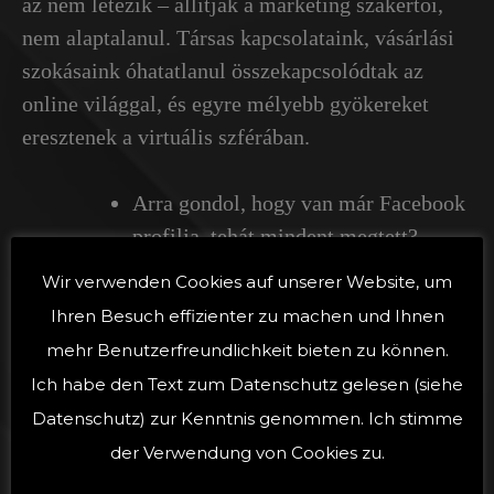
az nem létezik – állítják a marketing szakértői,
nem alaptalanul. Társas kapcsolataink, vásárlási
szokásaink óhatatlanul összekapcsolódtak az
online világgal, és egyre mélyebb gyökereket
eresztenek a virtuális szférában.
Arra gondol, hogy van már Facebook
profilja, tehát mindent megtett?
Tudta, hogy a potenciális vásárlók
Wir verwenden Cookies auf unserer Website, um
nagy része elveszti bizalmát, ha nem
Ihren Besuch effizienter zu machen und Ihnen
találja a cége nyomát sem a weben,
mehr Benutzerfreundlichkeit bieten zu können.
csak ingyenes domaineken vagy
Ich habe den Text zum Datenschutz gelesen (siehe
közösségi oldalakon?
Datenschutz) zur Kenntnis genommen. Ich stimme
der Verwendung von Cookies zu.
Igazán hiteles csak saját oldallal lehet a webes