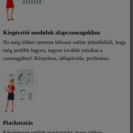
Kiegészítő modulok alapcsomagokhoz
Ha még többet szeretne kihozni online jelenlétéből, hogy
még profibb legyen, tegyen további extrákat a
csomagjához! Kényelem, időspórolás, profizmus.
Piackutatás
Készíttessen velünk piackutatást, hogy jobban